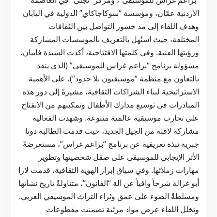
الأردنية عمّان، ومؤسسة “سوكاجاكاي” الدولية في اليابان
وهدف اللقاء إلى مد جسور التواصل بين الثقافات
المختلفة، حيث استُهل بالتعريف بالمؤسسات المشاركة
ورؤيتها الفنية. وفي كلمتها الافتتاحية، أكدت السيدة فابيان،
مسؤولة برنامج “براعم غراس للموسيقى” (الذي ينفذ
بالتعاون مع منظمة “موسيقيون بلا حدود”)، على الأهمية
الاستراتيجية لبناء الشراكات الثقافية، مشيرةً إلى دور هذه
المبادرات في توسيع مدارك الأطفال وتمكينهم من الانفتاح
على تجارب موسيقية عالمية متنوعة. وشهدت الفعالية
مشاركة لافتة من الجيل الجديد، حيث قدمت الطالبة دونا
جبرية نبذة تعريفية عن برنامج “براعم غراس”، مستعرضةً
الأثر الإيجابي للموسيقى على صقل شخصيتها وتطوير
مهارات زملائها. وفي سياق إبراز الهوية الثقافية، قدمت لارا
أبو غزالة شرحاً وافياً عن آلة “القانون”، متناولةً تاريخ نشأتها
ومسلطةً الضوء على عمق وثراء التراث الموسيقي العربي.
وتخلل اللقاء عرض مواد مرئية تضمنت مقطوعات