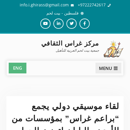
Ski
info.i.ghirass@gmail.com
97222742617+
t
فلسطين - بيت لحم
conten
Youtube
Linkedin
Twiter
Facebook
مركز غراس الثقافي
جمعية بيت لحم العربية للتأهيل
ENG
MENU
لقاء موسيقي دولي يجمع
“براعم غراس” بمؤسسات من