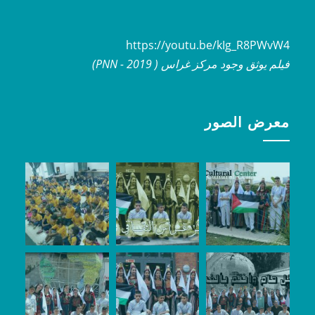
https://youtu.be/kIg_R8PWvW4
فيلم يوثق وجود مركز غراس ( 2019 - PNN)
معرض الصور