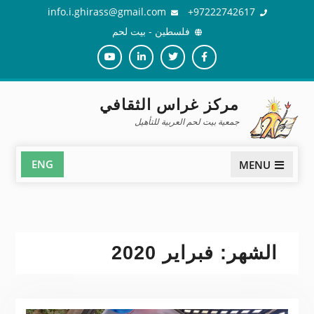
Ski
info.i.ghirass@gmail.com
97222742617+
t
فلسطين - بيت لحم
conten
Youtube
Linkedin
Twiter
Facebook
مركز غراس الثقافي
جمعية بيت لحم العربية للتأهيل
ENG
MENU
الشهر:
فبراير 2020