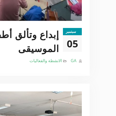
سبتمبر
إبداع وتألق أط
05
الموسيقى
GA
الانشطة والفعاليات