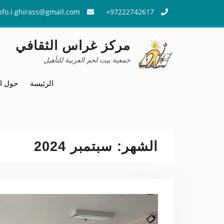
Ski
nfo.i.ghirass@gmail.com
97222742617+
t
conten
مركز غراس الثقافي
جمعية بيت لحم العربية للتأهيل
الرئيسة
حول ا
الشهر:
سبتمبر 2024