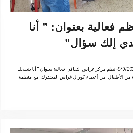
 فعالية بعنوان: ” أنا
دي إلك سؤال”
مركز غراس – بيت لحم – فلسطين – الخميس 5/9/2024- نظم مركز غراس الثقافي فعالية بعنوان ” أنا بنصحك
ة من الأطفال من أعضاء كورال غراس المشترك مع منظمة