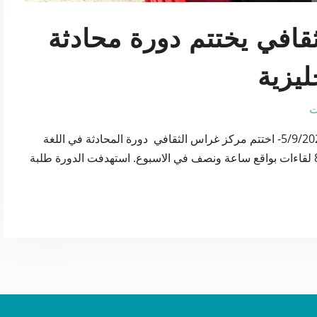
افي يختتم دورة محادثة
ليزية
ت
مركز غراس – بيت لحم – فلسطين – الخميس 5/9/2024- اختتم مركز غراس الثقافي دورة المحادثة في اللغة
الانجليزية والتي عقدت بواقع 12 ساعة وتضمنت 8 لقاءات بواقع ساعة ونصف في الاسبوع. استهدفت الدورة طلبة