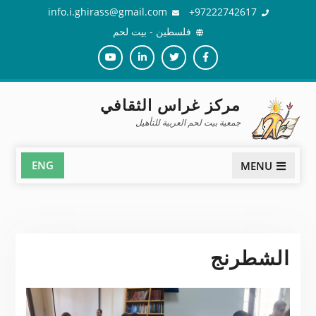
Ski
info.i.ghirass@gmail.com
97222742617+
t
فلسطين - بيت لحم
conten
Youtube
Linkedin
Twiter
Facebook
مركز غراس الثقافي
جمعية بيت لحم العربية للتأهيل
ENG
MENU
الشطرنج